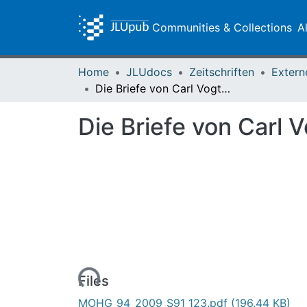
Communities & Collections
A
Home
JLUdocs
Zeitschriften
Extern
Die Briefe von Carl Vogt in der Universitätsbibliothek Gießen
Die Briefe von Carl V
Loading...
Files
MOHG_94_2009_S91_123.pdf
(196.44 KB)