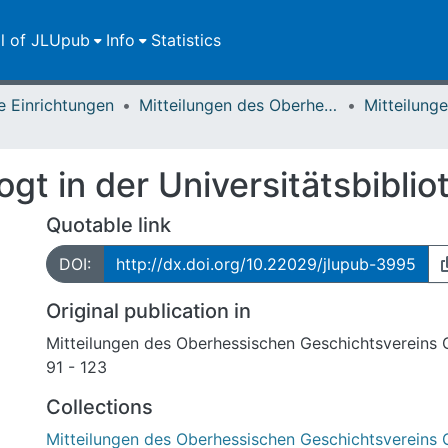
ll of JLUpub
Info
Statistics
e Einrichtungen
Mitteilungen des Oberhessischen Geschichtsvereins Gießen
ogt in der Universitätsbibli
Quotable link
DOI:
http://dx.doi.org/10.22029/jlupub-3995
Original publication in
Mitteilungen des Oberhessischen Geschichtsvereins 
91 - 123
Collections
Mitteilungen des Oberhessischen Geschichtsvereins 