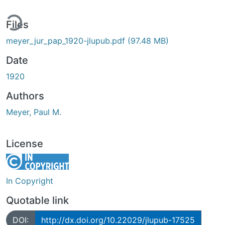
ing...
Files
meyer_jur_pap_1920-jlupub.pdf
(97.48 MB)
Date
1920
Authors
Meyer, Paul M.
License
In Copyright
Quotable link
DOI:
http://dx.doi.org/10.22029/jlupub-17525