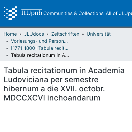
Communities & Collections
All of JLUp
Home
JLUdocs
Zeitschriften
Universität
Vorlesungs- und Personalverzeichnis / Justus-Liebig-Universität Gießen
[1771-1800] Tabula recitationum / Academia Ludoviciana
Tabula recitationum in Academia Ludoviciana per semestre hibernum a die XVII. octobr. MDCCXCVI inchoandarum
Tabula recitationum in Academia
Ludoviciana per semestre
hibernum a die XVII. octobr.
MDCCXCVI inchoandarum