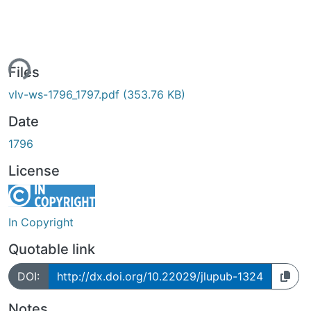
ing...
Files
vlv-ws-1796_1797.pdf
(353.76 KB)
Date
1796
License
In Copyright
Quotable link
DOI:
http://dx.doi.org/10.22029/jlupub-1324
Notes