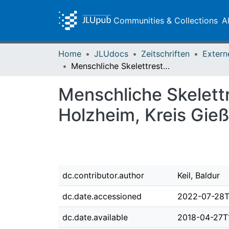
Communities & Collections
A
Home
JLUdocs
Zeitschriften
Extern
Menschliche Skelettreste der Merowinger- und Karolingerzeit aus Holzheim, Kreis Gießen
Menschliche Skelett
Holzheim, Kreis Gie
dc.contributor.author
Keil, Baldur
dc.date.accessioned
2022-07-28T
dc.date.available
2018-04-27T1