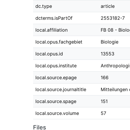
dc.type
article
dcterms.isPartOf
2553182-7
local.affiliation
FB 08 - Biol
local.opus.fachgebiet
Biologie
local.opus.id
13553
local.opus.institute
Anthropologis
local.source.epage
166
local.source.journaltitle
Mitteilungen
local.source.spage
151
local.source.volume
57
Files