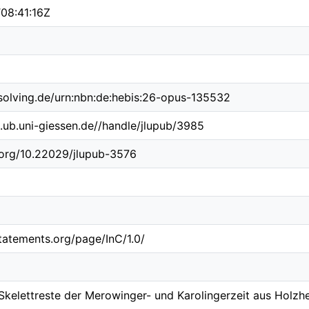
08:41:16Z
esolving.de/urn:nbn:de:hebis:26-opus-135532
b.ub.uni-giessen.de//handle/jlupub/3985
i.org/10.22029/jlupub-3576
statements.org/page/InC/1.0/
Skelettreste der Merowinger- und Karolingerzeit aus Holzh