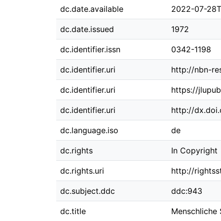
dc.date.available
2022-07-28T
dc.date.issued
1972
dc.identifier.issn
0342-1198
dc.identifier.uri
http://nbn-r
dc.identifier.uri
https://jlupu
dc.identifier.uri
http://dx.do
dc.language.iso
de
dc.rights
In Copyright
dc.rights.uri
http://rights
dc.subject.ddc
ddc:943
dc.title
Menschliche 