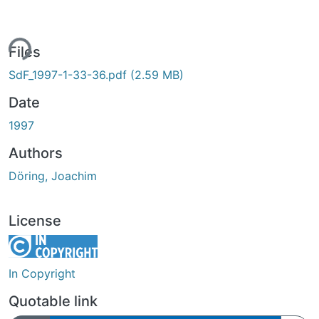
ing...
Files
SdF_1997-1-33-36.pdf
(2.59 MB)
Date
1997
Authors
Döring, Joachim
License
In Copyright
Quotable link