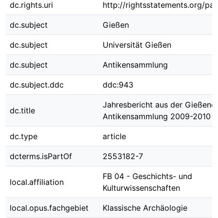
dc.rights.uri
http://rightsstatements.org/pag
dc.subject
Gießen
dc.subject
Universität Gießen
dc.subject
Antikensammlung
dc.subject.ddc
ddc:943
Jahresbericht aus der Gießene
dc.title
Antikensammlung 2009-2010
dc.type
article
dcterms.isPartOf
2553182-7
FB 04 - Geschichts- und
local.affiliation
Kulturwissenschaften
local.opus.fachgebiet
Klassische Archäologie