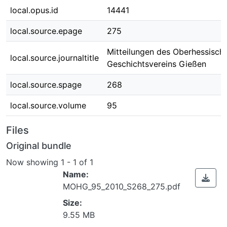
local.opus.id
14441
local.source.epage
275
Mitteilungen des Oberhessisch
local.source.journaltitle
Geschichtsvereins Gießen
local.source.spage
268
local.source.volume
95
Files
Original bundle
Now showing
1 - 1 of 1
Name:
MOHG_95_2010_S268_275.pdf
Size:
9.55 MB