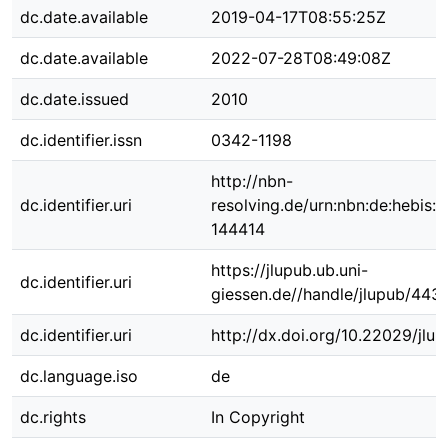
dc.date.available
2019-04-17T08:55:25Z
dc.date.available
2022-07-28T08:49:08Z
dc.date.issued
2010
dc.identifier.issn
0342-1198
http://nbn-
dc.identifier.uri
resolving.de/urn:nbn:de:hebis:
144414
https://jlupub.ub.uni-
dc.identifier.uri
giessen.de//handle/jlupub/443
dc.identifier.uri
http://dx.doi.org/10.22029/jlu
dc.language.iso
de
dc.rights
In Copyright