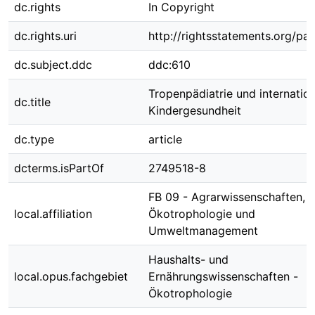
dc.rights
In Copyright
dc.rights.uri
http://rightsstatements.org/pag
dc.subject.ddc
ddc:610
Tropenpädiatrie und internatio
dc.title
Kindergesundheit
dc.type
article
dcterms.isPartOf
2749518-8
FB 09 - Agrarwissenschaften,
local.affiliation
Ökotrophologie und
Umweltmanagement
Haushalts- und
local.opus.fachgebiet
Ernährungswissenschaften -
Ökotrophologie