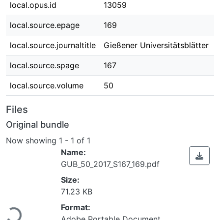
local.opus.id
13059
local.source.epage
169
local.source.journaltitle
Gießener Universitätsblätter
local.source.spage
167
local.source.volume
50
Files
Original bundle
Now showing
1 - 1 of 1
Name:
GUB_50_2017_S167_169.pdf
Size:
Loading...
71.23 KB
Format:
Adobe Portable Document