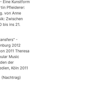
- Eine Kunstform
in Pfleiderer:
hg. von Anne
ik: Zwischen
bis ins 21.
nsfers" -
enburg 2012
ton 2011 Theresa
ular Music
oden der
dien, Köln 2011
 (Nachtrag)