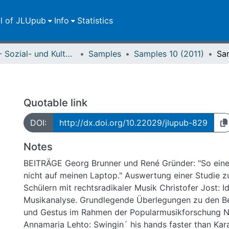
ll of JLUpub
Info
Statistics
FB 03 - Sozial- und Kulturwissenschaften
Samples
Samples 10 (2011)
Sa
Quotable link
DOI:
http://dx.doi.org/10.22029/jlupub-829
Notes
BEITRÄGE Georg Brunner und René Gründer: "So eine
nicht auf meinen Laptop." Auswertung einer Studie
Schülern mit rechtsradikaler Musik Christofer Jost: I
Musikanalyse. Grundlegende Überlegungen zu den Be
und Gestus im Rahmen der Popularmusikforschung 
Annamaria Lehto: Swingin´ his hands faster than Kara