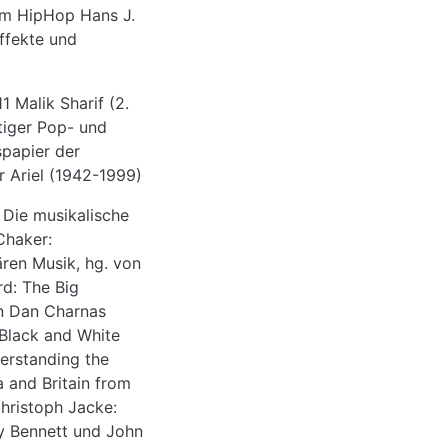
im HipHop Hans J.
ffekte und
alik Sharif (2.
tiger Pop- und
spapier der
r Ariel (1942-1999)
Die musikalische
Chaker:
ren Musik, hg. von
rd: The Big
on Dan Charnas
n Black and White
derstanding the
 and Britain from
hristoph Jacke:
dy Bennett und John