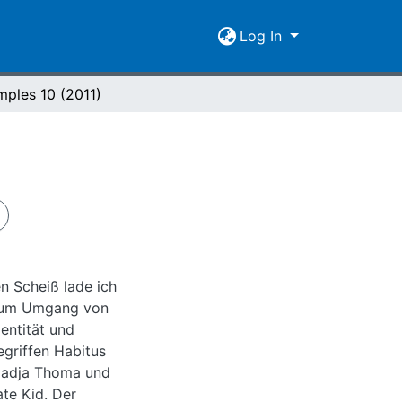
Log In
mples 10 (2011)
n Scheiß lade ich
 zum Umgang von
dentität und
griffen Habitus
Nadja Thoma und
te Kid. Der