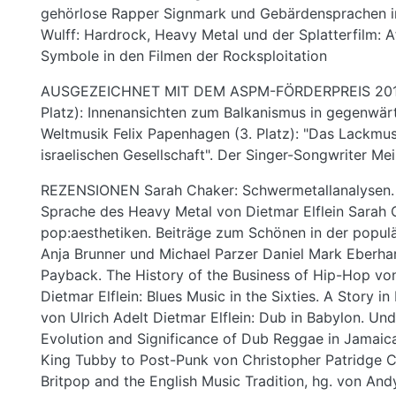
gehörlose Rapper Signmark und Gebärdensprachen 
Wulff: Hardrock, Heavy Metal und der Splatterfilm: A
Symbole in den Filmen der Rocksploitation
AUSGEZEICHNET MIT DEM ASPM-FÖRDERPREIS 2011 M
Platz): Innenansichten zum Balkanismus in gegenwär
Weltmusik Felix Papenhagen (3. Platz): "Das Lackmu
israelischen Gesellschaft". Der Singer-Songwriter Mei
REZENSIONEN Sarah Chaker: Schwermetallanalysen. 
Sprache des Heavy Metal von Dietmar Elflein Sarah 
pop:aesthetiken. Beiträge zum Schönen in der populä
Anja Brunner und Michael Parzer Daniel Mark Eberha
Payback. The History of the Business of Hip-Hop v
Dietmar Elflein: Blues Music in the Sixties. A Story i
von Ulrich Adelt Dietmar Elflein: Dub in Babylon. Un
Evolution and Significance of Dub Reggae in Jamaica
King Tubby to Post-Punk von Christopher Patridge C
Britpop and the English Music Tradition, hg. von An