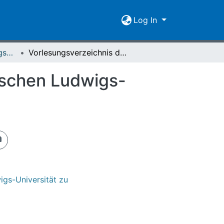
Log In
[1894-1930] Vorlesungsverzeichnis / Hessische Ludwigs-Universität zu Giessen
Vorlesungsverzeichnis der Großherzoglich Hessischen Ludwigs-Universität zu Giessen : Sommersemester 1913
ischen Ludwigs-
igs-Universität zu