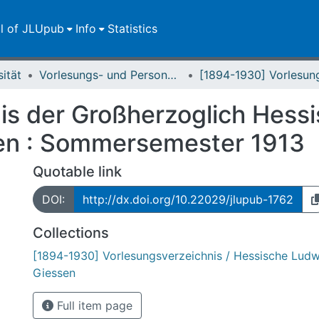
ll of JLUpub
Info
Statistics
sität
Vorlesungs- und Personalverzeichnis / Justus-Liebig-Universität Gießen
is der Großherzoglich Hess
sen : Sommersemester 1913
Quotable link
DOI:
http://dx.doi.org/10.22029/jlupub-1762
Collections
[1894-1930] Vorlesungsverzeichnis / Hessische Ludw
Giessen
Full item page