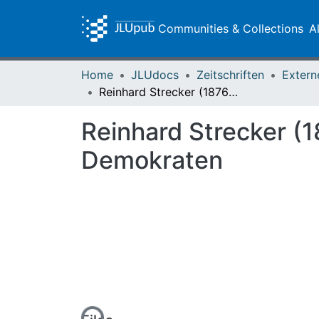
Communities & Collections
A
Home
JLUdocs
Zeitschriften
Extern
Reinhard Strecker (1876-1951) : Lebensweg und Gedankenwelt eines Demokraten
Reinhard Strecker (
Demokraten
Loading...