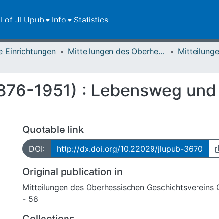
ll of JLUpub
Info
Statistics
e Einrichtungen
Mitteilungen des Oberhessischen Geschichtsvereins Gießen
1876-1951) : Lebensweg und
Quotable link
DOI:
http://dx.doi.org/10.22029/jlupub-3670
Original publication in
Mitteilungen des Oberhessischen Geschichtsvereins 
- 58
Collections