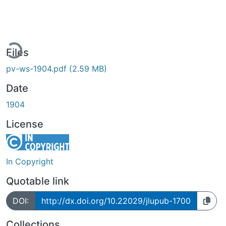
ding...
Files
pv-ws-1904.pdf
(2.59 MB)
Date
1904
License
In Copyright
Quotable link
DOI:
http://dx.doi.org/10.22029/jlupub-1700
Collections