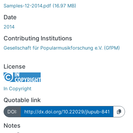
Samples-12-2014.pdf
(16.97 MB)
Date
2014
Contributing Institutions
Gesellschaft für Popularmusikforschung e.V. (GfPM)
License
In Copyright
Quotable link
DOI:
http://dx.doi.org/10.22029/jlupub-841
Notes