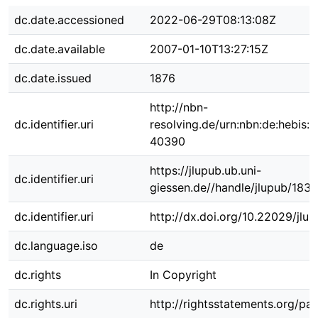
dc.date.accessioned
2022-06-29T08:13:08Z
dc.date.available
2007-01-10T13:27:15Z
dc.date.issued
1876
http://nbn-
dc.identifier.uri
resolving.de/urn:nbn:de:hebis:
40390
https://jlupub.ub.uni-
dc.identifier.uri
giessen.de//handle/jlupub/1834
dc.identifier.uri
http://dx.doi.org/10.22029/jlu
dc.language.iso
de
dc.rights
In Copyright
dc.rights.uri
http://rightsstatements.org/pag