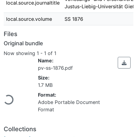
local.source.journaltitle
Justus-Liebig-Universität Gieß
local.source.volume
SS 1876
Files
Original bundle
Now showing
1 - 1 of 1
Name:
pv-ss-1876.pdf
Size:
Loading...
1.7 MB
Format:
Adobe Portable Document
Format
Collections