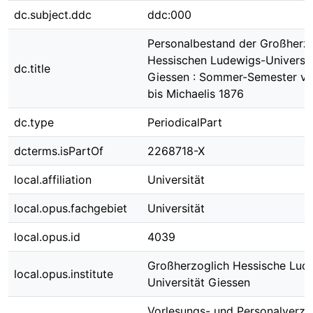
dc.subject.ddc
ddc:000
Personalbestand der Großherz
Hessischen Ludewigs-Universit
dc.title
Giessen : Sommer-Semester vo
bis Michaelis 1876
dc.type
PeriodicalPart
dcterms.isPartOf
2268718-X
local.affiliation
Universität
local.opus.fachgebiet
Universität
local.opus.id
4039
Großherzoglich Hessische Lud
local.opus.institute
Universität Giessen
Vorlesungs- und Personalverzei