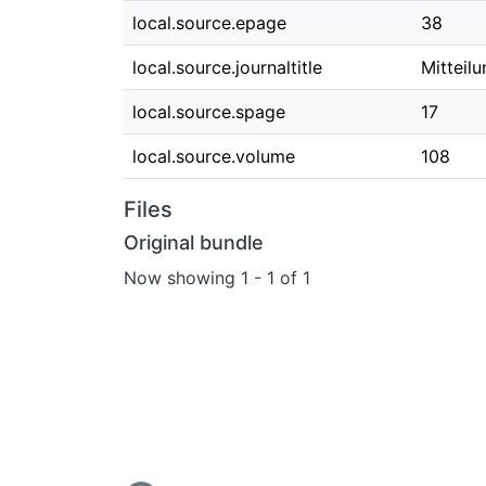
local.source.epage
38
local.source.journaltitle
Mitteil
local.source.spage
17
local.source.volume
108
Files
Original bundle
Now showing
1 - 1 of 1
Loading...