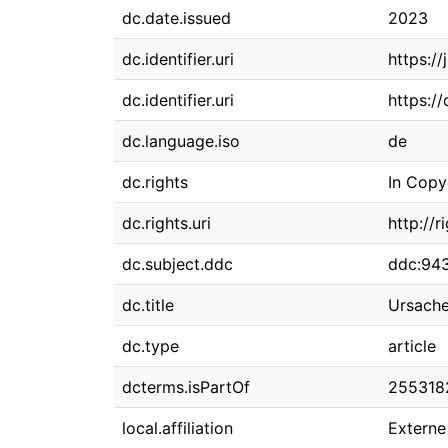
dc.date.issued
2023
dc.identifier.uri
https:/
dc.identifier.uri
https:/
dc.language.iso
de
dc.rights
In Copy
dc.rights.uri
http://
dc.subject.ddc
ddc:94
dc.title
Ursache
dc.type
article
dcterms.isPartOf
255318
local.affiliation
Externe