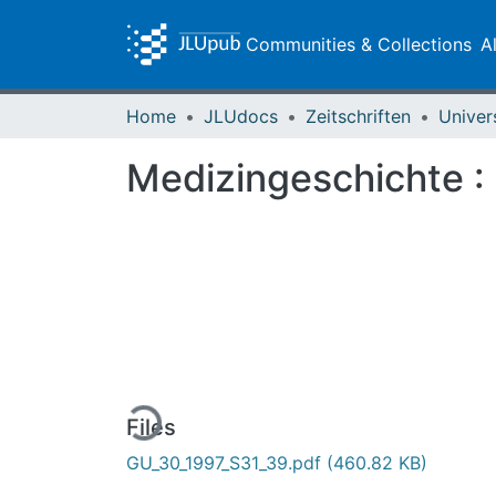
Communities & Collections
A
Home
JLUdocs
Zeitschriften
Univer
Medizingeschichte :
Loading...
Files
GU_30_1997_S31_39.pdf
(460.82 KB)