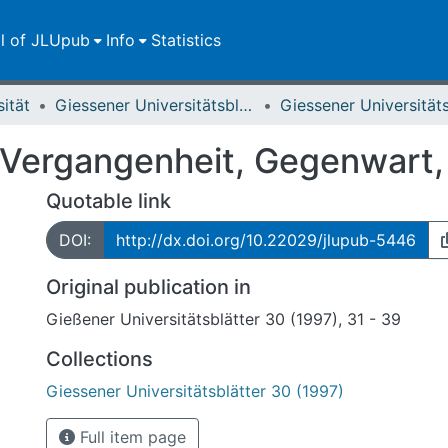
ll of JLUpub
Info
Statistics
sität
Giessener Universitätsblätter
 Vergangenheit, Gegenwart,
Quotable link
DOI:
http://dx.doi.org/10.22029/jlupub-5446
Original publication in
Gießener Universitätsblätter 30 (1997), 31 - 39
Collections
Giessener Universitätsblätter 30 (1997)
Full item page