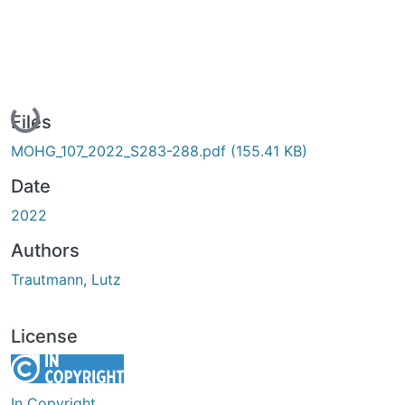
Loading...
Files
MOHG_107_2022_S283-288.pdf
(155.41 KB)
Date
2022
Authors
Trautmann, Lutz
License
In Copyright