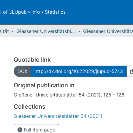
ll of JLUpub
Info
Statistics
sität
Giessener Universitätsblätter
Quotable link
DOI:
http://dx.doi.org/10.22029/jlupub-5743
Original publication in
Gießener Universitätsblätter 54 (2021), 125 - 126
Collections
Giessener Universitätsblätter 54 (2021)
Full item page