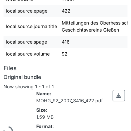
local.source.epage
422
Mitteilungen des Oberhessisch
local.source.journaltitle
Geschichtsvereins Gießen
local.source.spage
416
local.source.volume
92
Files
Original bundle
Now showing
1 - 1 of 1
Name:
MOHG_92_2007_S416_422.pdf
Size:
Loading...
1.59 MB
Format: