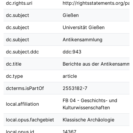
dc.rights.uri
http://rightsstatements.org/pag
dc.subject
Gießen
dc.subject
Universität Gießen
dc.subject
Antikensammlung
dc.subject.ddc
ddc:943
dc.title
Berichte aus der Antikensamm
dc.type
article
dcterms.isPartOf
2553182-7
FB 04 - Geschichts- und
local.affiliation
Kulturwissenschaften
local.opus.fachgebiet
Klassische Archäologie
local.opus.id
14367