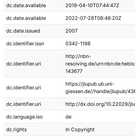
dc.date.available
2019-04-10T07:44:47Z
dc.date.available
2022-07-28T08:48:20Z
dc.date.issued
2007
dc.identifier.issn
0342-1198
http://nbn-
dc.identifier.uri
resolving.de/urn:nbn:de:hebis:
143677
https://jlupub.ub.uni-
dc.identifier.uri
giessen.de//handle/jlupub/436
dc.identifier.uri
http://dx.doi.org/10.22029/jlu
dc.language.iso
de
dc.rights
In Copyright