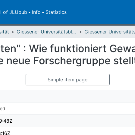
ll of JLUpub
Info
Statistics
sität
Giessener Universitätsblätter
n" : Wie funktioniert Gewal
 neue Forschergruppe stellt
Simple item page
ied
9:48Z
8:16Z