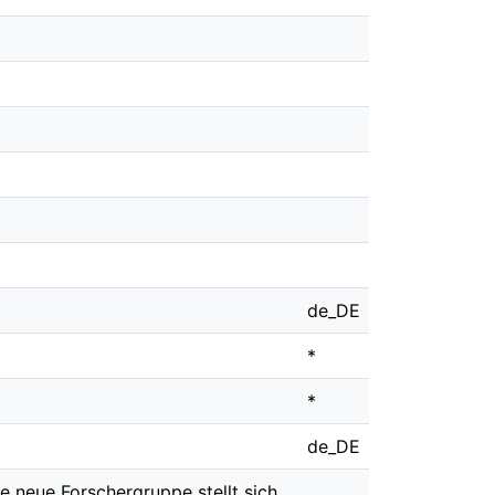
de_DE
*
*
de_DE
e neue Forschergruppe stellt sich