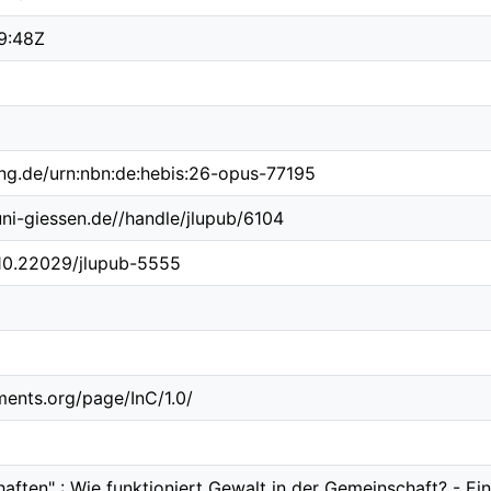
9:48Z
ing.de/urn:nbn:de:hebis:26-opus-77195
.uni-giessen.de//handle/jlupub/6104
/10.22029/jlupub-5555
ements.org/page/InC/1.0/
ften" : Wie funktioniert Gewalt in der Gemeinschaft? - Ein