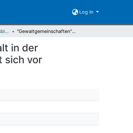
Log In
Giessener Universitätsblätter 43 (2010)
"Gewaltgemeinschaften" : Wie funktioniert Gewalt in der Gemeinschaft? - Eine neue Forschergruppe stellt sich vor
t in der
 sich vor