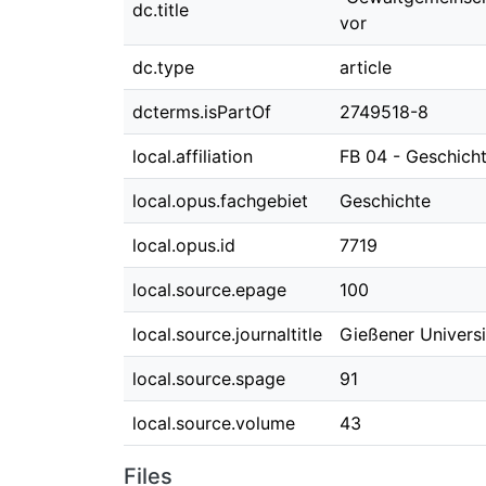
dc.title
vor
dc.type
article
dcterms.isPartOf
2749518-8
local.affiliation
FB 04 - Geschicht
local.opus.fachgebiet
Geschichte
local.opus.id
7719
local.source.epage
100
local.source.journaltitle
Gießener Universi
local.source.spage
91
local.source.volume
43
Files