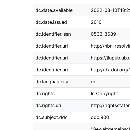
dc.date.available
2022-08-10T13:2
dc.date.issued
2010
dc.identifier.issn
0533-8689
dc.identifier.uri
http://nbn-resolv
dc.identifier.uri
https://jlupub.ub
dc.identifier.uri
http://dx.doi.org
dc.language.iso
de
dc.rights
In Copyright
dc.rights.uri
http://rightsstat
dc.subject.ddc
ddc:900
"Gewaltgemeinscha