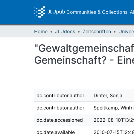
Communities & Collections
A
Home
JLUdocs
Zeitschriften
Univer
"Gewaltgemeinschafte
Gemeinschaft? - Eine
dc.contributor.author
Dinter, Sonja
dc.contributor.author
Speitkamp, Winfr
dc.date.accessioned
2022-08-10T13:2
dc.date.available
2010-07-15T12:4