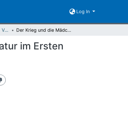
Log In
Spiegel der Forschung Vol. 10 (1993) Heft 2
Der Krieg und die Mädchen : Mädchenkriegsliteratur im Ersten Weltkrieg
atur im Ersten