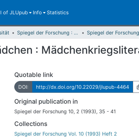
ll of JLUpub
Info
Statistics
sität
Spiegel der Forschung : Wissenschaftsmagazin
ädchen : Mädchenkriegsliter
Quotable link
DOI:
http://dx.doi.org/10.22029/jlupub-4464
Original publication in
Spiegel der Forschung 10, 2 (1993), 35 - 41
Collections
Spiegel der Forschung Vol. 10 (1993) Heft 2