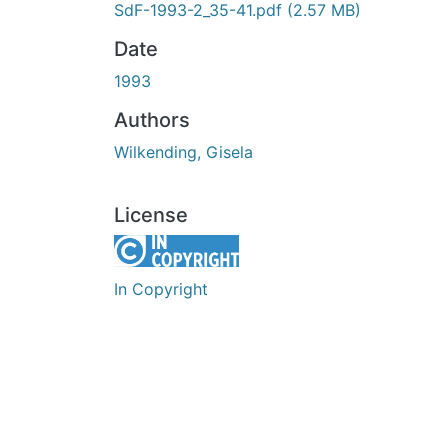
SdF-1993-2_35-41.pdf
(2.57 MB)
Date
1993
Authors
Wilkending, Gisela
License
In Copyright