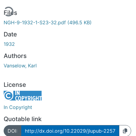
ding...
Files
NGH-9-1932-1-S23-32.pdf
(496.5 KB)
Date
1932
Authors
Vanselow, Karl
License
In Copyright
Quotable link
DOI:
http://dx.doi.org/10.22029/jlupub-2257