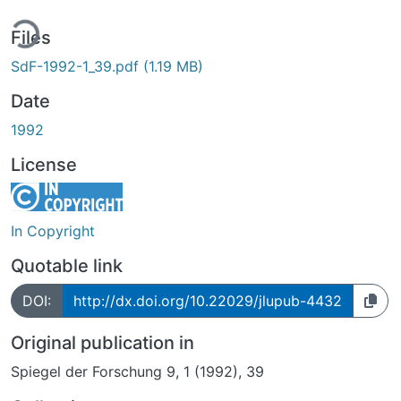
ing...
Files
SdF-1992-1_39.pdf
(1.19 MB)
Date
1992
License
In Copyright
Quotable link
DOI:
http://dx.doi.org/10.22029/jlupub-4432
Original publication in
Spiegel der Forschung 9, 1 (1992), 39