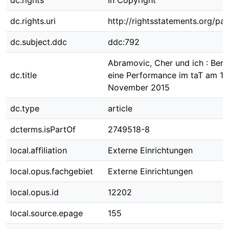
dc.rights
In Copyright
dc.rights.uri
http://rightsstatements.org/pag
dc.subject.ddc
ddc:792
Abramovic, Cher und ich : Beri
dc.title
eine Performance im taT am 18.
November 2015
dc.type
article
dcterms.isPartOf
2749518-8
local.affiliation
Externe Einrichtungen
local.opus.fachgebiet
Externe Einrichtungen
local.opus.id
12202
local.source.epage
155