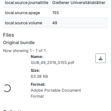
local.source.journaltitle
Gießener Universitätsblätter
local.source.spage
155
local.source.volume
49
Files
Original bundle
Now showing
1 - 1 of 1
Name:
GUB_49_2016_S155.pdf
Size:
Loading...
63.38 KB
Format:
Adobe Portable Document
Format