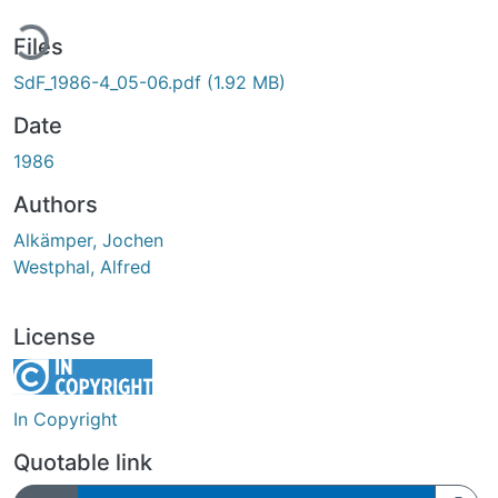
ding...
Files
SdF_1986-4_05-06.pdf
(1.92 MB)
Date
1986
Authors
Alkämper, Jochen
Westphal, Alfred
License
In Copyright
Quotable link