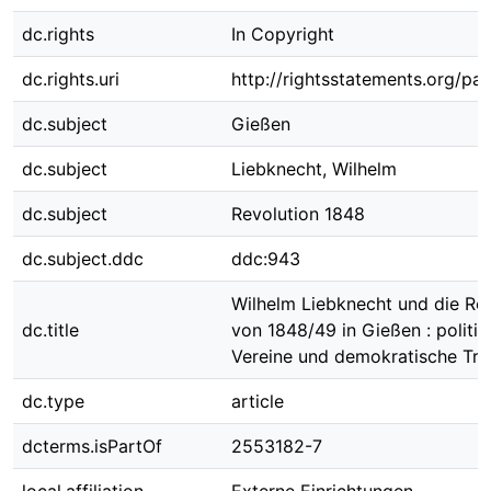
dc.rights
In Copyright
dc.rights.uri
http://rightsstatements.org/pag
dc.subject
Gießen
dc.subject
Liebknecht, Wilhelm
dc.subject
Revolution 1848
dc.subject.ddc
ddc:943
Wilhelm Liebknecht und die Re
dc.title
von 1848/49 in Gießen : politi
Vereine und demokratische Tra
dc.type
article
dcterms.isPartOf
2553182-7