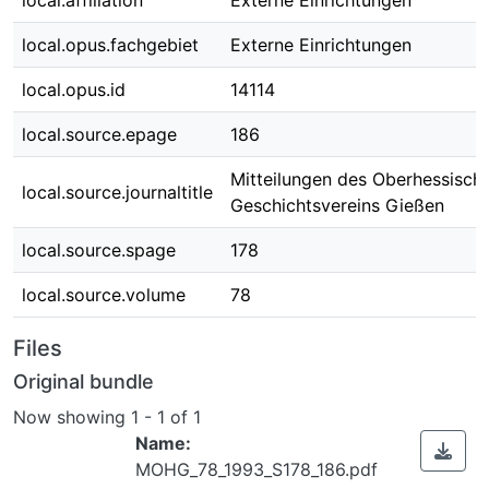
local.affiliation
Externe Einrichtungen
local.opus.fachgebiet
Externe Einrichtungen
local.opus.id
14114
local.source.epage
186
Mitteilungen des Oberhessisch
local.source.journaltitle
Geschichtsvereins Gießen
local.source.spage
178
local.source.volume
78
Files
Original bundle
Now showing
1 - 1 of 1
Name:
MOHG_78_1993_S178_186.pdf