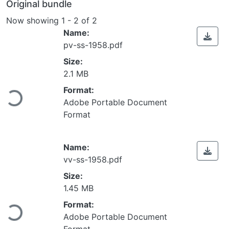
Original bundle
Now showing
1 - 2 of 2
Name:
pv-ss-1958.pdf
Size:
Loading...
2.1 MB
Format:
Adobe Portable Document
Format
Name:
vv-ss-1958.pdf
Size:
Loading...
1.45 MB
Format:
Adobe Portable Document
Format