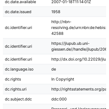
dc.date.available
2007-01-18T11:14:01Z
dc.date.issued
1958
http://nbn-
dc.identifier.uri
resolving.de/urn:nbn:de:hebis:
42588
https://jlupub.ub.uni-
dc.identifier.uri
giessen.de//handle/jlupub/206
dc.identifier.uri
http://dx.doi.org/10.22029/jlu
dc.language.iso
de
dc.rights
In Copyright
dc.rights.uri
http://rightsstatements.org/pag
dc.subject.ddc
ddc:000