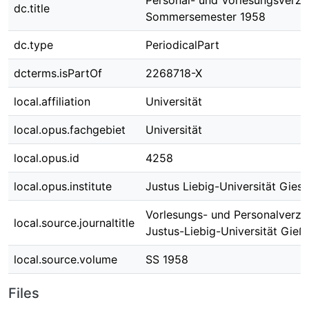
Personal- und Vorlesungsverzei
dc.title
Sommersemester 1958
dc.type
PeriodicalPart
dcterms.isPartOf
2268718-X
local.affiliation
Universität
local.opus.fachgebiet
Universität
local.opus.id
4258
local.opus.institute
Justus Liebig-Universität Gies
Vorlesungs- und Personalverzei
local.source.journaltitle
Justus-Liebig-Universität Gieß
local.source.volume
SS 1958
Files