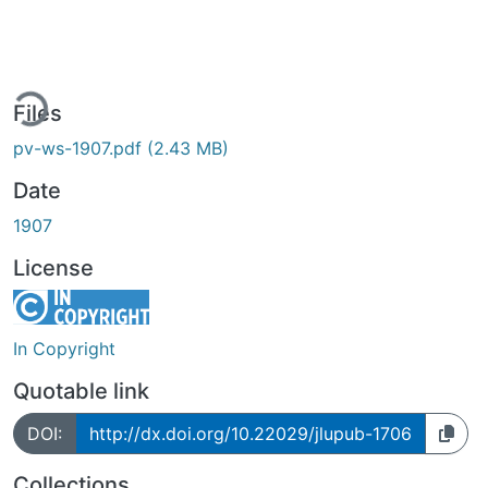
ing...
Files
pv-ws-1907.pdf
(2.43 MB)
Date
1907
License
In Copyright
Quotable link
DOI:
http://dx.doi.org/10.22029/jlupub-1706
Collections