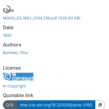
Loading...
Files
MOHG_03_1892_S134_136.pdf
(930.83 KB)
Date
1892
Authors
Buchner, Otto
License
In Copyright
Quotable link
DOI:
http://dx.doi.org/10.22029/jlupub-3165