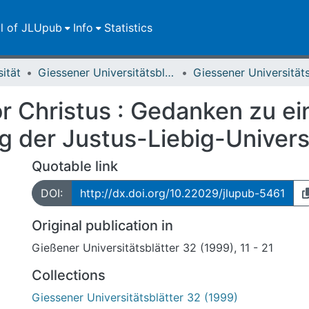
ll of JLUpub
Info
Statistics
sität
Giessener Universitätsblätter
or Christus : Gedanken zu 
 der Justus-Liebig-Univers
Quotable link
DOI:
http://dx.doi.org/10.22029/jlupub-5461
Original publication in
Gießener Universitätsblätter 32 (1999), 11 - 21
Collections
Giessener Universitätsblätter 32 (1999)