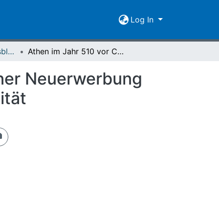
Log In
Giessener Universitätsblätter 32 (1999)
Athen im Jahr 510 vor Christus : Gedanken zu einer Neuerwerbung der Antikensammlung der Justus-Liebig-Universität
einer Neuerwerbung
ität