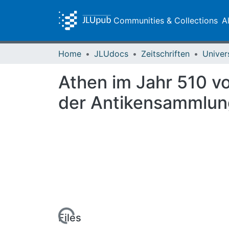
Communities & Collections
A
Home
JLUdocs
Zeitschriften
Univer
Athen im Jahr 510 v
der Antikensammlung
Loading...
Files