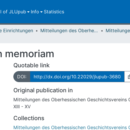
ll of JLUpub
Info
Statistics
e Einrichtungen
Mitteilungen des Oberhessischen Geschichtsvereins Gießen
 in memoriam
Quotable link
DOI:
http://dx.doi.org/10.22029/jlupub-3680
Original publication in
Mitteilungen des Oberhessischen Geschichtsvereins 
XIII - XV
Collections
Mitteilungen des Oberhessischen Geschichtsvereins 