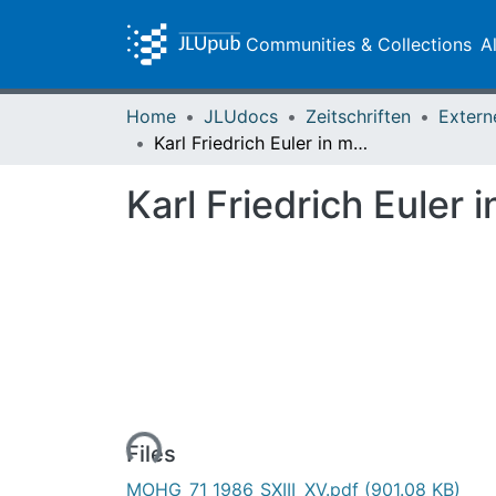
Communities & Collections
A
Home
JLUdocs
Zeitschriften
Extern
Karl Friedrich Euler in memoriam
Karl Friedrich Euler
Loading...
Files
MOHG_71_1986_SXIII_XV.pdf
(901.08 KB)