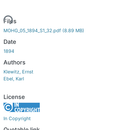
ing...
Files
MOHG_05_1894_S1_32.pdf
(8.89 MB)
Date
1894
Authors
Klewitz, Ernst
Ebel, Karl
License
In Copyright
Quotable link