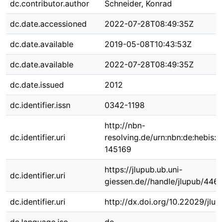
dc.contributor.author
Schneider, Konrad
dc.date.accessioned
2022-07-28T08:49:35Z
dc.date.available
2019-05-08T10:43:53Z
dc.date.available
2022-07-28T08:49:35Z
dc.date.issued
2012
dc.identifier.issn
0342-1198
http://nbn-
dc.identifier.uri
resolving.de/urn:nbn:de:hebis:
145169
https://jlupub.ub.uni-
dc.identifier.uri
giessen.de//handle/jlupub/446
dc.identifier.uri
http://dx.doi.org/10.22029/jlu