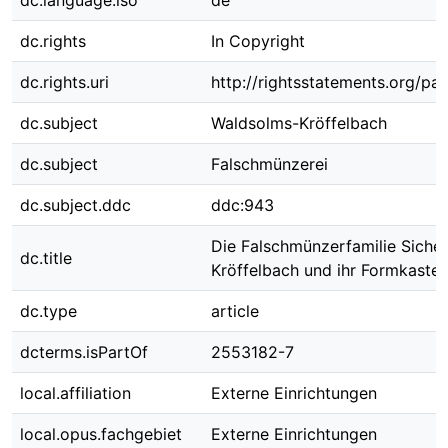
dc.language.iso
de
dc.rights
In Copyright
dc.rights.uri
http://rightsstatements.org/pag
dc.subject
Waldsolms-Kröffelbach
dc.subject
Falschmünzerei
dc.subject.ddc
ddc:943
Die Falschmünzerfamilie Sichel
dc.title
Kröffelbach und ihr Formkaste
dc.type
article
dcterms.isPartOf
2553182-7
local.affiliation
Externe Einrichtungen
local.opus.fachgebiet
Externe Einrichtungen