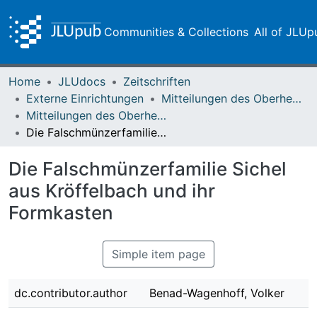
Communities & Collections
All of JLUp
Home
JLUdocs
Zeitschriften
Externe Einrichtungen
Mitteilungen des Oberhessischen Geschichtsvereins Gießen
Mitteilungen des Oberhessischen Geschichtsvereins Gießen Vol. 097 (2012)
Die Falschmünzerfamilie Sichel aus Kröffelbach und ihr Formkasten
Die Falschmünzerfamilie Sichel
aus Kröffelbach und ihr
Formkasten
Simple item page
dc.contributor.author
Benad-Wagenhoff, Volker