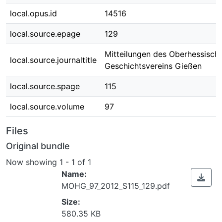
local.opus.id
14516
local.source.epage
129
Mitteilungen des Oberhessisch
local.source.journaltitle
Geschichtsvereins Gießen
local.source.spage
115
local.source.volume
97
Files
Original bundle
Now showing
1 - 1 of 1
Name:
MOHG_97_2012_S115_129.pdf
Size:
580.35 KB