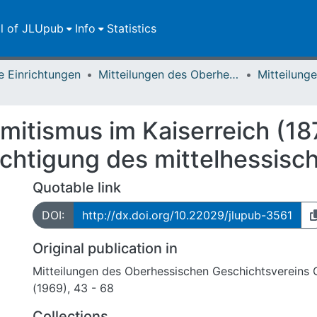
ll of JLUpub
Info
Statistics
e Einrichtungen
Mitteilungen des Oberhessischen Geschichtsvereins Gießen
emitismus im Kaiserreich (1
chtigung des mittelhessis
Quotable link
DOI:
http://dx.doi.org/10.22029/jlupub-3561
Original publication in
Mitteilungen des Oberhessischen Geschichtsvereins
(1969), 43 - 68
Collections