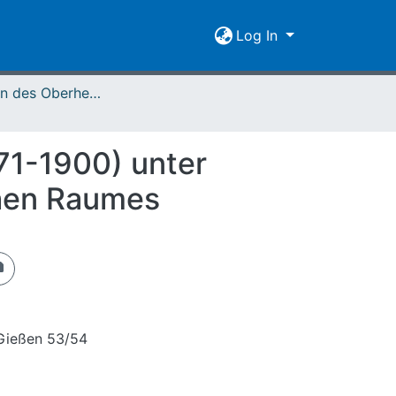
Log In
Mitteilungen des Oberhessischen Geschichtsvereins Gießen Vol. 053/054 (1969)
871-1900) unter
chen Raumes
 Gießen 53/54