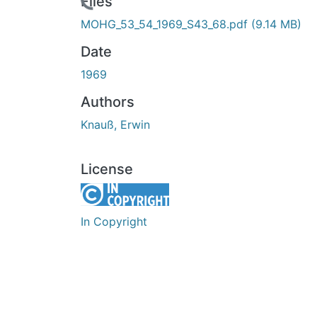
Loading...
Files
MOHG_53_54_1969_S43_68.pdf
(9.14 MB)
Date
1969
Authors
Knauß, Erwin
License
In Copyright