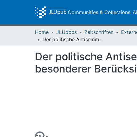
Communities & Collections
A
Home
JLUdocs
Zeitschriften
Extern
Der politische Antisemitismus im Kaiserreich (1871-1900) unter besonderer Berücksichtigung des mittelhessischen Raumes
Der politische Antis
besonderer Berücksi