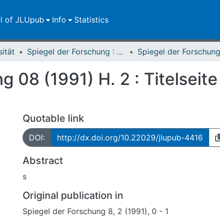
ll of JLUpub
Info
Statistics
sität
Spiegel der Forschung : Wissenschaftsmagazin
g 08 (1991) H. 2 : Titelseit
Quotable link
DOI:
http://dx.doi.org/10.22029/jlupub-4416
Abstract
s
Original publication in
Spiegel der Forschung 8, 2 (1991), 0 - 1