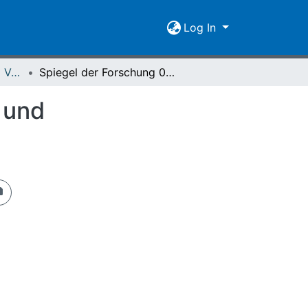
Log In
Spiegel der Forschung Vol. 08 (1991) Heft 2
Spiegel der Forschung 08 (1991) H. 2 : Titelseite und Inhaltsverzeichnis
e und