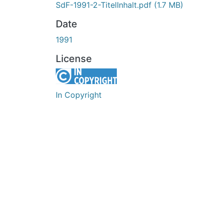
SdF-1991-2-TitelInhalt.pdf
(1.7 MB)
Date
1991
License
In Copyright