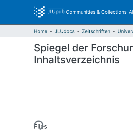
Communities & Collections
A
Home
JLUdocs
Zeitschriften
Univer
Spiegel der Forschun
Inhaltsverzeichnis
Loading...
Files