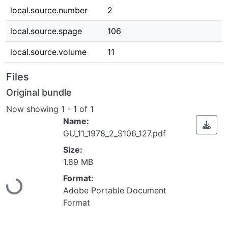
local.source.number
2
local.source.spage
106
local.source.volume
11
Files
Original bundle
Now showing
1 - 1 of 1
Name:
GU_11_1978_2_S106_127.pdf
Size:
1.89 MB
Loading...
Format:
Adobe Portable Document
Format