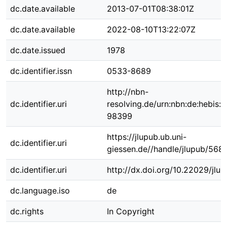
dc.date.available
2013-07-01T08:38:01Z
dc.date.available
2022-08-10T13:22:07Z
dc.date.issued
1978
dc.identifier.issn
0533-8689
http://nbn-
dc.identifier.uri
resolving.de/urn:nbn:de:hebis:
98399
https://jlupub.ub.uni-
dc.identifier.uri
giessen.de//handle/jlupub/568
dc.identifier.uri
http://dx.doi.org/10.22029/jlu
dc.language.iso
de
dc.rights
In Copyright