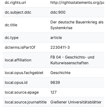
dc.rights.uri
http://rightsstatements.org/pag
dc.subject.ddc
ddc:900
Der deutsche Bauernkrieg als
dc.title
Systemkrise
dc.type
article
dcterms.isPartOf
2230411-3
FB 04 - Geschichts- und
local.affiliation
Kulturwissenschaften
local.opus.fachgebiet
Geschichte
local.opus.id
9839
local.source.epage
127
local.source.journaltitle
Gießener Universitätsblätter