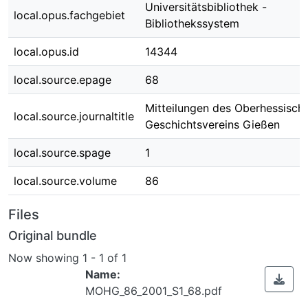
Universitätsbibliothek -
local.opus.fachgebiet
Bibliothekssystem
local.opus.id
14344
local.source.epage
68
Mitteilungen des Oberhessisch
local.source.journaltitle
Geschichtsvereins Gießen
local.source.spage
1
local.source.volume
86
Files
Original bundle
Now showing
1 - 1 of 1
Name:
MOHG_86_2001_S1_68.pdf