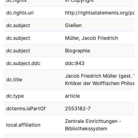
dc.rights
In Copyright
dc.rights.uri
http://rightsstatements.org/pag
dc.subject
Gießen
dc.subject
Müller, Jacob Friedrich
dc.subject
Biographie
dc.subject.ddc
ddc:943
Jacob Friedrich Müller (gest. 1
dc.title
Kritiker der Wolffischen Philos
dc.type
article
dcterms.isPartOf
2553182-7
Zentrale Einrichtungen -
local.affiliation
Bibliothekssystem