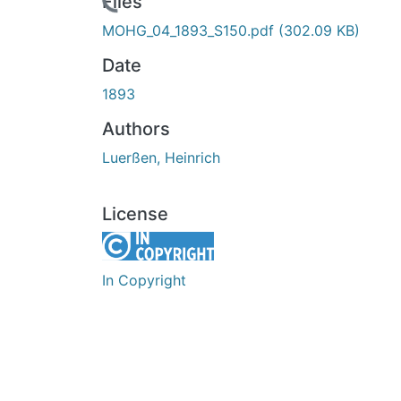
Loading...
Files
MOHG_04_1893_S150.pdf
(302.09 KB)
Date
1893
Authors
Luerßen, Heinrich
License
In Copyright