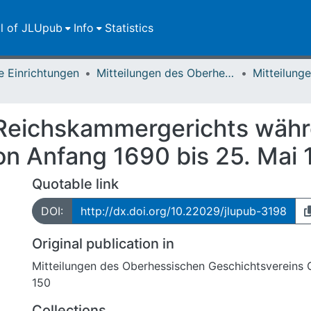
ll of JLUpub
Info
Statistics
e Einrichtungen
Mitteilungen des Oberhessischen Geschichtsvereins Gießen
 Reichskammergerichts wäh
von Anfang 1690 bis 25. Mai
Quotable link
DOI:
http://dx.doi.org/10.22029/jlupub-3198
Original publication in
Mitteilungen des Oberhessischen Geschichtsvereins 
150
Collections