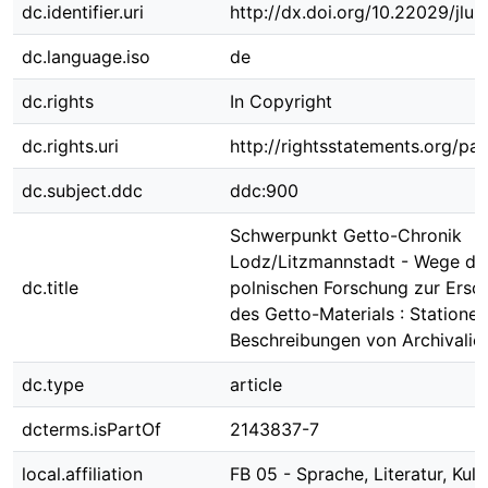
dc.identifier.uri
http://dx.doi.org/10.22029/jlu
dc.language.iso
de
dc.rights
In Copyright
dc.rights.uri
http://rightsstatements.org/pag
dc.subject.ddc
ddc:900
Schwerpunkt Getto-Chronik
Lodz/Litzmannstadt - Wege de
dc.title
polnischen Forschung zur Ersc
des Getto-Materials : Statione
Beschreibungen von Archivalie
dc.type
article
dcterms.isPartOf
2143837-7
local.affiliation
FB 05 - Sprache, Literatur, Kult