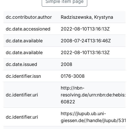
Simple item page
dc.contributor.author
Radziszewska, Krystyna
dc.date.accessioned
2022-08-10T13:16:13Z
dc.date.available
2008-07-24T13:16:46Z
dc.date.available
2022-08-10T13:16:13Z
dc.date.issued
2008
dc.identifier.issn
0176-3008
http://nbn-
dc.identifier.uri
resolving.de/urn:nbn:de:hebis:
60822
https://jlupub.ub.uni-
dc.identifier.uri
giessen.de//handle/jlupub/5317