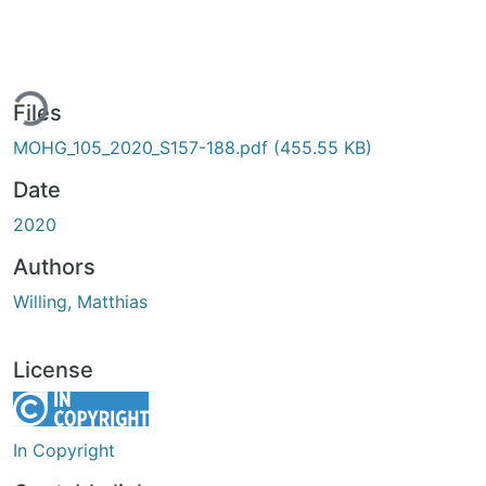
ing...
Files
MOHG_105_2020_S157-188.pdf
(455.55 KB)
Date
2020
Authors
Willing, Matthias
License
In Copyright