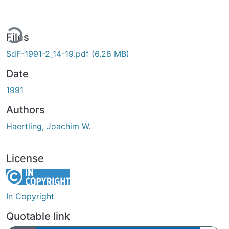
ding...
Files
SdF-1991-2_14-19.pdf
(6.28 MB)
Date
1991
Authors
Haertling, Joachim W.
License
In Copyright
Quotable link