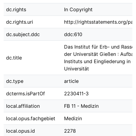
dc.rights
In Copyright
dc.rights.uri
http://rightsstatements.org/pag
dc.subject.ddc
ddc:610
Das Institut für Erb- und Rasse
der Universität Gießen : Aufba
dc.title
Instituts und Eingliederung in d
Universität
dc.type
article
dcterms.isPartOf
2230411-3
local.affiliation
FB 11 - Medizin
local.opus.fachgebiet
Medizin
local.opus.id
2278