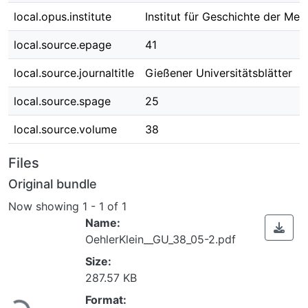
local.opus.institute
Institut für Geschichte der Med
local.source.epage
41
local.source.journaltitle
Gießener Universitätsblätter
local.source.spage
25
local.source.volume
38
Files
Original bundle
Now showing
1 - 1 of 1
Name:
OehlerKlein__GU_38_05-2.pdf
Size:
Loading...
287.57 KB
Format: