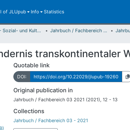
ll of JLUpub
Info
Statistics
FB 03 - Sozial- und Kulturwissenschaften
Jahrbuch / Fachbereich 03, Justus-Liebig-Universität Gießen
Hindernis transkontinentaler
Quotable link
DOI:
https://doi.org/10.22029/jlupub-19260
Original publication in
Jahrbuch / Fachbereich 03 2021 (2021), 12 - 13
Collections
Jahrbuch / Fachbereich 03 - 2021
B)