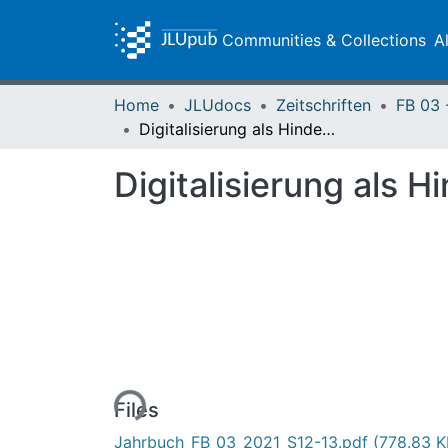
Communities & Collections
A
Home
JLUdocs
Zeitschriften
Digitalisierung als Hindernis transkontinentaler Wissenschaft
Digitalisierung als 
Loading...
Files
Jahrbuch_FB_03_2021_S12-13.pdf
(778.83 K