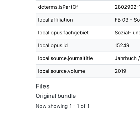
dcterms.isPartOf
2802902-
local.affiliation
FB 03 - So
local.opus.fachgebiet
Sozial- un
local.opus.id
15249
local.source.journaltitle
Jahrbuch 
local.source.volume
2019
Files
Original bundle
Now showing
1 - 1 of 1