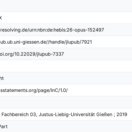
X
-resolving.de/urn:nbn:de:hebis:26-opus-152497
upub.ub.uni-giessen.de//handle/jlupub/7921
doi.org/10.22029/jlupub-7337
ht
htsstatements.org/page/InC/1.0/
 Fachbereich 03, Justus-Liebig-Universität Gießen ; 2019
Part