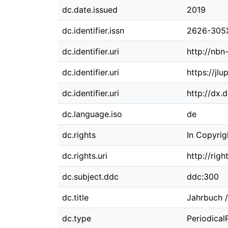
dc.date.issued
2019
dc.identifier.issn
2626-305
dc.identifier.uri
http://nbn
dc.identifier.uri
https://jl
dc.identifier.uri
http://dx.
dc.language.iso
de
dc.rights
In Copyrig
dc.rights.uri
http://rig
dc.subject.ddc
ddc:300
dc.title
Jahrbuch /
dc.type
Periodical