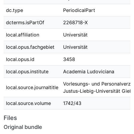
dc.type
PeriodicalPart
dcterms.isPartOf
2268718-X
local.affiliation
Universität
local.opus.fachgebiet
Universität
local.opus.id
3458
local.opus.institute
Academia Ludoviciana
Vorlesungs- und Personalverzei
local.source.journaltitle
Justus-Liebig-Universität Gieß
local.source.volume
1742/43
Files
Original bundle