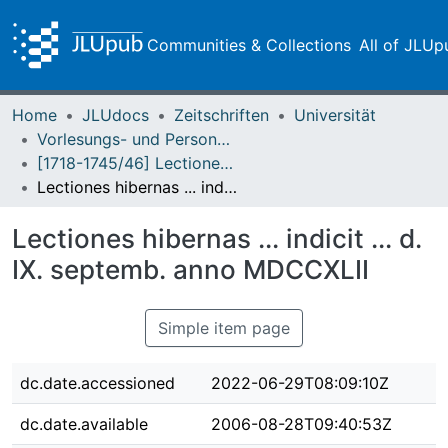
Communities & Collections
All of JLUp
Home
JLUdocs
Zeitschriften
Universität
Vorlesungs- und Personalverzeichnis / Justus-Liebig-Universität Gießen
[1718-1745/46] Lectiones publicas et privatas / Lectiones aestivas/hibernas / Academia Ludoviciana
Lectiones hibernas ... indicit ... d. IX. septemb. anno MDCCXLII
Lectiones hibernas ... indicit ... d.
IX. septemb. anno MDCCXLII
Simple item page
dc.date.accessioned
2022-06-29T08:09:10Z
dc.date.available
2006-08-28T09:40:53Z