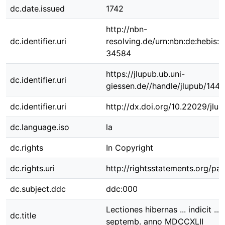
dc.date.issued
1742
http://nbn-
dc.identifier.uri
resolving.de/urn:nbn:de:hebis:
34584
https://jlupub.ub.uni-
dc.identifier.uri
giessen.de//handle/jlupub/1448
dc.identifier.uri
http://dx.doi.org/10.22029/jlu
dc.language.iso
la
dc.rights
In Copyright
dc.rights.uri
http://rightsstatements.org/pag
dc.subject.ddc
ddc:000
Lectiones hibernas ... indicit ... d
dc.title
septemb. anno MDCCXLII