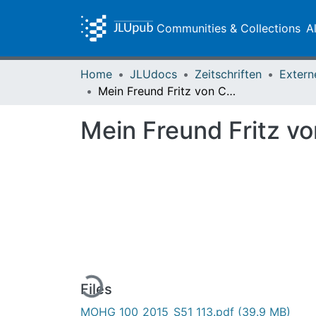
Communities & Collections
A
Home
JLUdocs
Zeitschriften
Extern
Mein Freund Fritz von Carl Vogt
Mein Freund Fritz vo
Loading...
Files
MOHG_100_2015_S51_113.pdf
(39.9 MB)