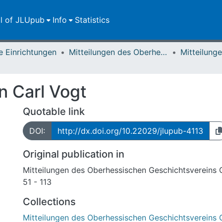
ll of JLUpub
Info
Statistics
e Einrichtungen
Mitteilungen des Oberhessischen Geschichtsvereins Gießen
n Carl Vogt
Quotable link
DOI:
http://dx.doi.org/10.22029/jlupub-4113
Original publication in
Mitteilungen des Oberhessischen Geschichtsvereins 
51 - 113
Collections
Mitteilungen des Oberhessischen Geschichtsvereins 