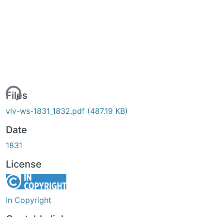
ing...
Files
vlv-ws-1831_1832.pdf
(487.19 KB)
Date
1831
License
In Copyright