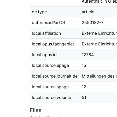
Aufenthalt in Gie
dc.type
article
dcterms.isPartOf
2553182-7
local.affiliation
Externe Einrichtu
local.opus.fachgebiet
Externe Einrichtu
local.opus.id
12784
local.source.epage
15
local.source.journaltitle
Mitteilungen des
local.source.spage
12
local.source.volume
51
Files