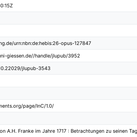
0:15Z
ing.de/urn:nbn:de:hebis:26-opus-127847
.uni-giessen.de//handle/jlupub/3952
/10.22029/jlupub-3543
ements.org/page/InC/1.0/
on A.H. Franke im Jahre 1717 : Betrachtungen zu seinen Ta