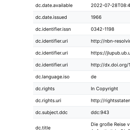
dc.date.available
2022-07-28T08:4
dc.date.issued
1966
dc.identifier.issn
0342-1198
dc.identifier.uri
http://nbn-resolv
dc.identifier.uri
https://jlupub.ub
dc.identifier.uri
http://dx.doi.org
dc.language.iso
de
dc.rights
In Copyright
dc.rights.uri
http://rightsstat
dc.subject.ddc
ddc:943
Die große Reise v
dc.title