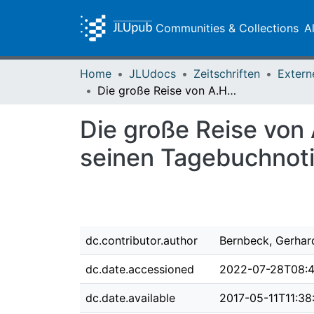
Communities & Collections
A
Home
JLUdocs
Zeitschriften
Extern
Die große Reise von A.H. Franke im Jahre 1717 : Betrachtungen zu seinen Tagebuchnotizen über seinen Aufenthalt in Gießen
Die große Reise von 
seinen Tagebuchnoti
dc.contributor.author
Bernbeck, Gerhar
dc.date.accessioned
2022-07-28T08:4
dc.date.available
2017-05-11T11:38