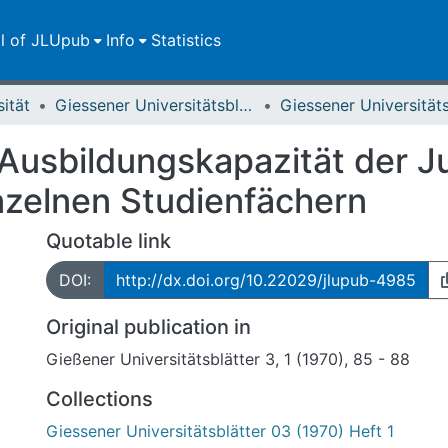
ll of JLUpub
Info
Statistics
sität
Giessener Universitätsblätter
Ausbildungskapazität der Ju
inzelnen Studienfächern
Quotable link
DOI:
http://dx.doi.org/10.22029/jlupub-4985
Original publication in
Gießener Universitätsblätter 3, 1 (1970), 85 - 88
Collections
Giessener Universitätsblätter 03 (1970) Heft 1