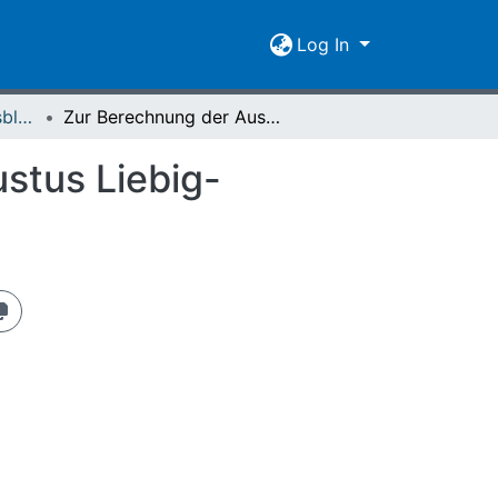
Log In
Giessener Universitätsblätter 03 (1970) Heft 1
Zur Berechnung der Ausbildungskapazität der Justus Liebig-Universität in den einzelnen Studienfächern
stus Liebig-