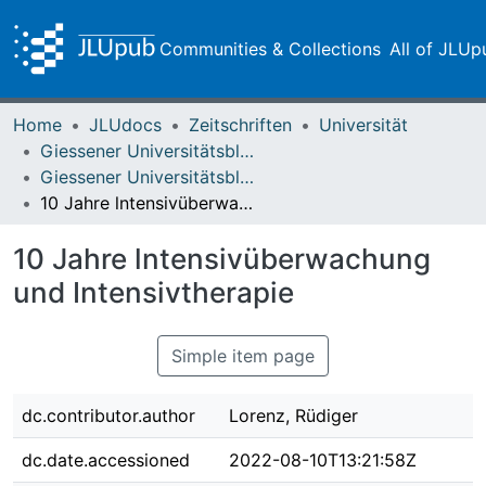
Communities & Collections
All of JLUp
Home
JLUdocs
Zeitschriften
Universität
Giessener Universitätsblätter
Giessener Universitätsblätter 11 (1978) Heft 1
10 Jahre lntensivüberwachung und Intensivtherapie
10 Jahre lntensivüberwachung
und Intensivtherapie
Simple item page
dc.contributor.author
Lorenz, Rüdiger
dc.date.accessioned
2022-08-10T13:21:58Z