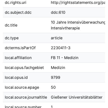
dc.rights.uri
http://rightsstatements.org/pag
dc.subject.ddc
ddc:610
10 Jahre lntensivüberwachung
dc.title
Intensivtherapie
dc.type
article
dcterms.isPartOf
2230411-3
local.affiliation
FB 11 - Medizin
local.opus.fachgebiet
Medizin
local.opus.id
9799
local.source.epage
50
local.source.journaltitle
Gießener Universitätsblätter
local.source.number
1