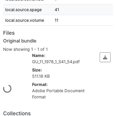
local.source.spage
41
local.source.volume
11
Files
Original bundle
Now showing
1 - 1 of 1
Name:
GU_11_1978_1_S41_54.pdf
Size:
511.18 KB
Loading...
Format:
Adobe Portable Document
Format
Collections