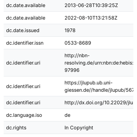
dc.date.available
2013-06-28T10:39:25Z
dc.date.available
2022-08-10T13:21:58Z
dc.date.issued
1978
dc.identifier.issn
0533-8689
http://nbn-
dc.identifier.uri
resolving.de/urn:nbn:de:hebis:
97996
https://jlupub.ub.uni-
dc.identifier.uri
giessen.de//handle/jlupub/567
dc.identifier.uri
http://dx.doi.org/10.22029/jlu
dc.language.iso
de
dc.rights
In Copyright