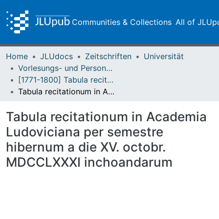
Communities & Collections
All of JLUp
Home
JLUdocs
Zeitschriften
Universität
Vorlesungs- und Personalverzeichnis / Justus-Liebig-Universität Gießen
[1771-1800] Tabula recitationum / Academia Ludoviciana
Tabula recitationum in Academia Ludoviciana per semestre hibernum a die XV. octobr. MDCCLXXXI inchoandarum
Tabula recitationum in Academia
Ludoviciana per semestre
hibernum a die XV. octobr.
MDCCLXXXI inchoandarum