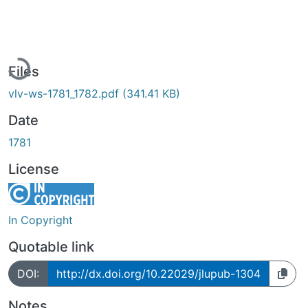
Loading...
Files
vlv-ws-1781_1782.pdf
(341.41 KB)
Date
1781
License
In Copyright
Quotable link
DOI:
http://dx.doi.org/10.22029/jlupub-1304
Notes